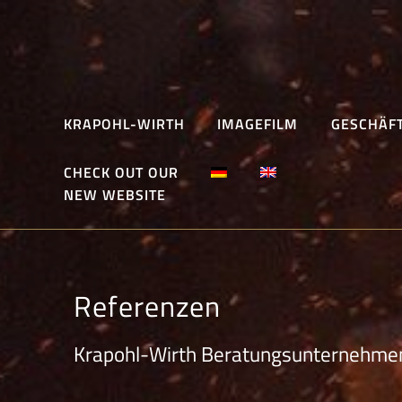
Skip
to
content
KRAPOHL-WIRTH
IMAGEFILM
GESCHÄF
CHECK OUT OUR
NEW WEBSITE
Referenzen
Krapohl-Wirth Beratungsunternehme